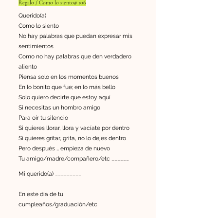
Regalo / Como lo siento# 106
Querido(a)
Como lo siento
No hay palabras que puedan expresar mis
sentimientos
Como no hay palabras que den verdadero
aliento
Piensa solo en los momentos buenos
En lo bonito que fue; en lo más bello
Solo quiero decirte que estoy aquí
Si necesitas un hombro amigo
Para oír tu silencio
Si quieres llorar, llora y vacíate por dentro
Si quieres gritar, grita, no lo dejes dentro
Pero después … empieza de nuevo
Tu amigo/madre/compañero/etc ______
Mi querido(a) _________
En este día de tu
cumpleaños/graduación/etc