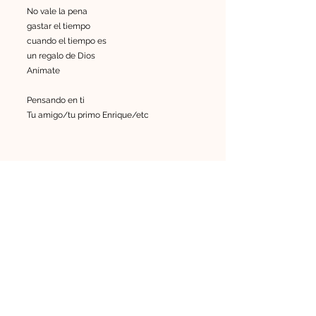
No vale la pena
gastar el tiempo
cuando el tiempo es
un regalo de Dios
Anímate
Pensando en ti
Tu amigo/tu primo Enrique/etc
Mi querido(a) _________
En este dia de __________
He querido buscar un regalo
Le pedí al Cielo estrellas
Pero no me lo concedió